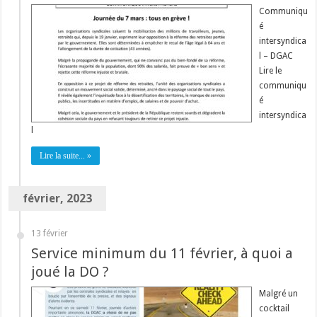
Communiqu
é
intersyndica
l – DGAC
Lire le
communiqu
é
intersyndica
l
Lire la suite... »
février, 2023
13 février
Service minimum du 11 février, à quoi a
joué la DO ?
Malgré un
cocktail