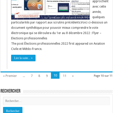
approchent
avec cette
année,
quelques
particularités par rapport aux scrutins précédents.Voici ci-dessous un
document synthétique pour pouvoir mieux comprendre le vote
électronique qui se déroulera du 1er au 8 décembre 2022 : Flyer –
Elections professionnelles
The post Élections professionnelles 2022 first appeared on Aviation
Civile et Météo-France.
Lire la suite... »
10
« Premier
...
7
8
9
11
»
Page 10 sur 11
Rechercher