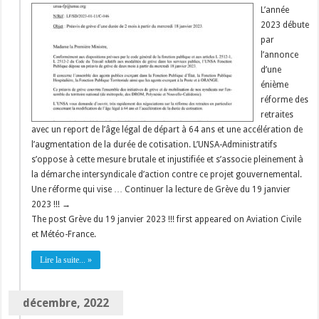
L’année
2023 débute
par
l’annonce
d’une
énième
réforme des
retraites
avec un report de l’âge légal de départ à 64 ans et une accélération de
l’augmentation de la durée de cotisation. L’UNSA-Administratifs
s’oppose à cette mesure brutale et injustifiée et s’associe pleinement à
la démarche intersyndicale d’action contre ce projet gouvernemental.
Une réforme qui vise … Continuer la lecture de Grève du 19 janvier
2023 !!! →
The post Grève du 19 janvier 2023 !!! first appeared on Aviation Civile
et Météo-France.
Lire la suite... »
décembre, 2022