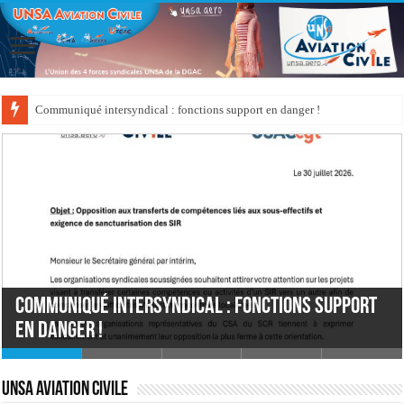
Communiqué intersyndical : fonctions support en danger !
Communiqué intersyndical : fonctions support
L’UNSA Aviation Civile plus que jamais avec vous
Résultats de la campagne de mobilité de
en danger !
FEUX DE FORÊT EN GIRONDE ET DANS LES LANDES
!
Campagne FIDELO 2026-2
printemps 2026
UNSA Aviation Civile