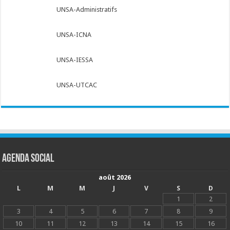
UNSA-Administratifs
UNSA-ICNA
UNSA-IESSA
UNSA-UTCAC
Agenda social
août 2026
L
M
M
J
V
S
D
1
2
3
4
5
6
7
8
9
10
11
12
13
14
15
16