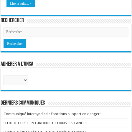
Lire la suite... »
Rechercher
Adhérer à l’UNSA
Sélectionnez
votre
corps
:
Derniers communiqués
Communiqué intersyndical : fonctions support en danger !
FEUX DE FORÊT EN GIRONDE ET DANS LES LANDES