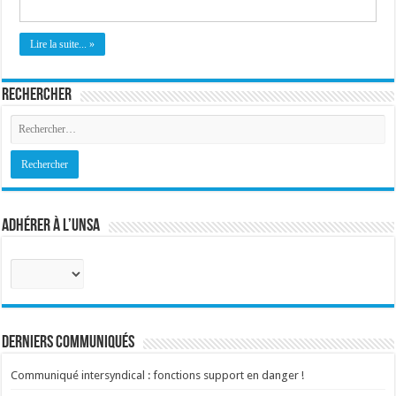
Lire la suite... »
Rechercher
Adhérer à l’UNSA
Sélectionnez
votre
corps
:
Derniers communiqués
Communiqué intersyndical : fonctions support en danger !