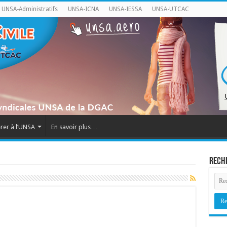
UNSA-Administratifs
UNSA-ICNA
UNSA-IESSA
UNSA-UTCAC
rer à l’UNSA
En savoir plus…
Rech