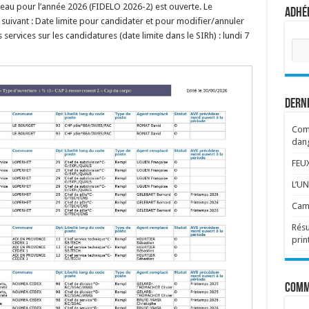
’eau pour l’année 2026 (FIDELO 2026-2) est ouverte. Le
Adhér
suivant : Date limite pour candidater et pour modifier/annuler
services sur les candidatures (date limite dans le SIRh) : lundi 7
Séle
votr
corp
:
Dern
Comm
dang
FEU
L’UN
Cam
Résu
pri
Comm