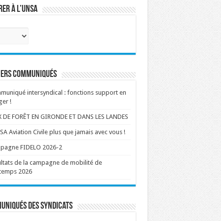
er à l’UNSA
ctionnez
e
s
iers communiqués
uniqué intersyndical : fonctions support en
er !
X DE FORÊT EN GIRONDE ET DANS LES LANDES
SA Aviation Civile plus que jamais avec vous !
pagne FIDELO 2026-2
ltats de la campagne de mobilité de
ntemps 2026
uniqués des syndicats