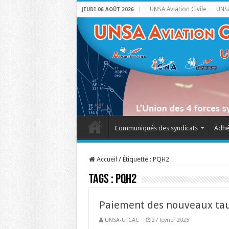
UNSA Aviation Civile
UNSA
JEUDI 06 AOÛT 2026
Communiqués des syndicats
Adhé
Accueil
/
Étiquette :
PQH2
Tags :
PQH2
Paiement des nouveaux tau
UNSA-UTCAC
27 février 2025