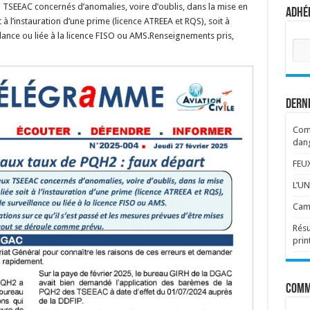
TSEEAC concernés d’anomalies, voire d’oublis, dans la mise en
Adhér
à l’instauration d’une prime (licence ATREEA et RQS), soit à
llance ou liée à la licence FISO ou AMS.Renseignements pris,
Séle
votr
corp
:
Dern
Comm
dang
FEU
L’UN
Cam
Résu
pri
Comm