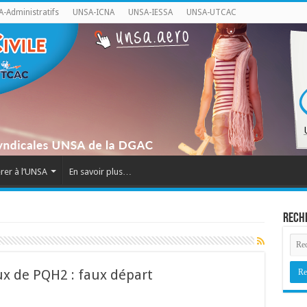
-Administratifs
UNSA-ICNA
UNSA-IESSA
UNSA-UTCAC
rer à l’UNSA
En savoir plus…
Rech
x de PQH2 : faux départ