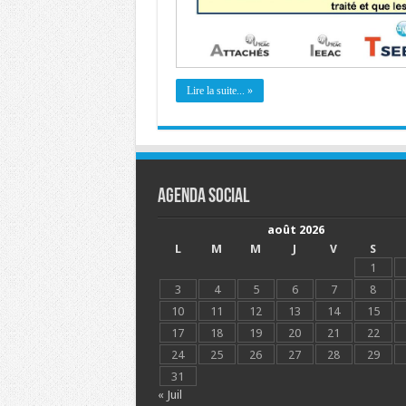
Lire la suite... »
Agenda social
août 2026
L
M
M
J
V
S
1
3
4
5
6
7
8
10
11
12
13
14
15
17
18
19
20
21
22
24
25
26
27
28
29
31
« Juil