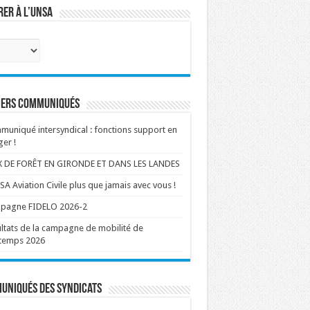
er à l’UNSA
ctionnez
e
s
iers communiqués
uniqué intersyndical : fonctions support en
er !
X DE FORÊT EN GIRONDE ET DANS LES LANDES
SA Aviation Civile plus que jamais avec vous !
pagne FIDELO 2026-2
ltats de la campagne de mobilité de
ntemps 2026
uniqués des syndicats