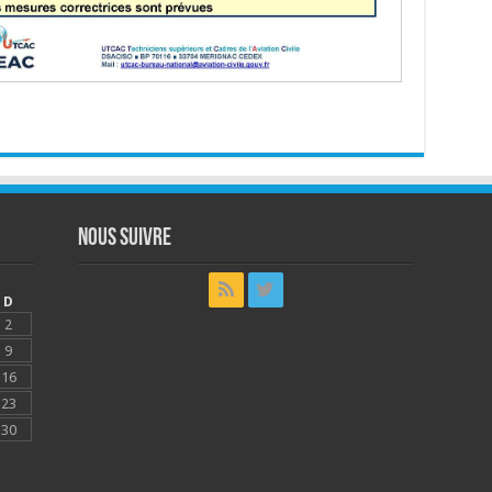
Nous suivre
D
2
9
16
23
30