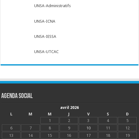
UNSA-Administratifs
UNSA-ICNA
UNSA-IESSA
UNSA-UTCAC
Agenda social
avril 2026
L
M
M
J
V
S
D
1
2
3
4
5
6
7
8
9
10
11
12
13
14
15
16
17
18
19