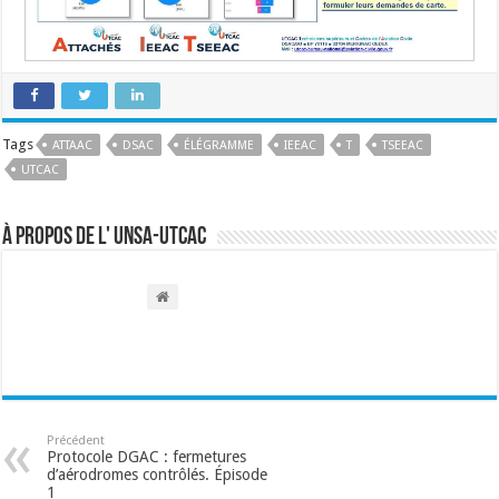
Tags
ATTAAC
DSAC
ÉLÉGRAMME
IEEAC
T
TSEEAC
UTCAC
À propos de l' UNSA-UTCAC
Précédent
Protocole DGAC : fermetures
d’aérodromes contrôlés. Épisode
1